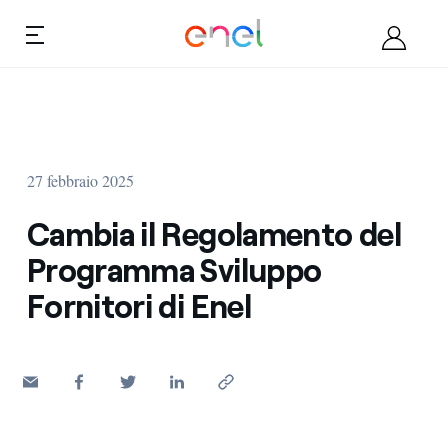
Salta al contenuto
Ca
Chi siamo
27 febbraio 2025
Diventa fornitore
Cambia il Regolamento del
Documenti
Programma Sviluppo
Fornitori di Enel
Opportunità
Contatti