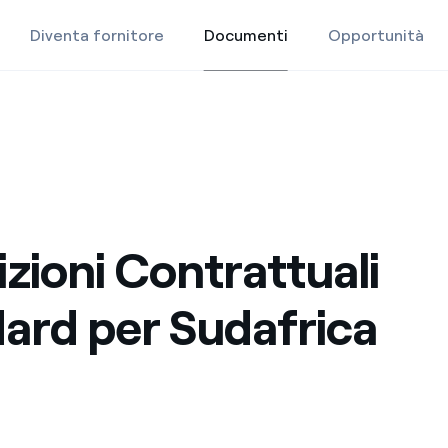
Diventa fornitore
Documenti
Opportunità
Documenti
d per Sudafrica
zioni Contrattuali
ard per Sudafrica