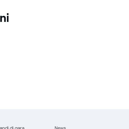
ni
andi di gara
News