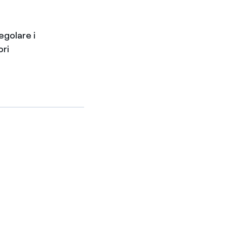
egolare i
ori