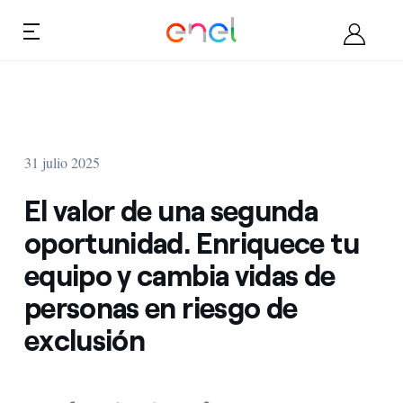
Saltar al contenido
Ca
Quiénes somos
31 julio 2025
Convertirse en proveedor
El valor de una segunda
Documentos
oportunidad. Enriquece tu
equipo y cambia vidas de
Oportunidades
personas en riesgo de
Contactos
exclusión