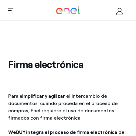
Saltar al contenido
Ca
Quiénes somos
Convertirse en proveedor
Firma electrónica
Documentos
Oportunidades
Para
simplificar y agilizar
el intercambio de
documentos, cuando proceda en el proceso de
Contactos
compras, Enel requiere el uso de documentos
firmados con firma electrónica.
WeBUY integra el proceso de firma electrónica
del